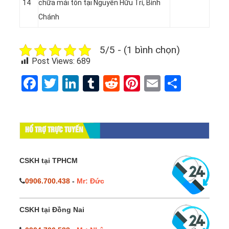
14
chữa mái tôn tại Nguyễn Hữu Trí, Bình
Chánh
5/5 - (1 bình chọn)
Post Views:
689
Facebook
Twitter
LinkedIn
Tumblr
Reddit
Pinterest
Email
Share
HỔ TRỢ TRỰC TUYẾN
CSKH tại TPHCM
0906.700.438
-
Mr: Đức
CSKH tại Đồng Nai