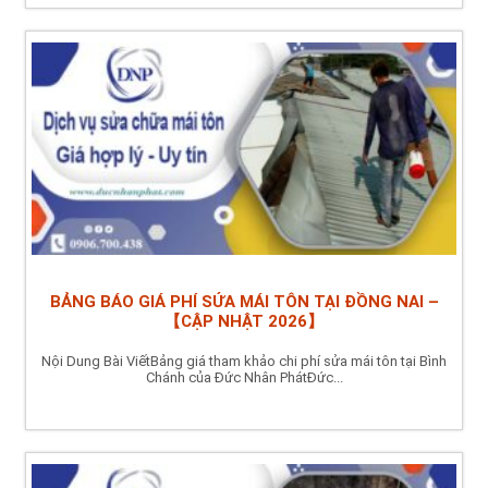
BẢNG BÁO GIÁ PHÍ SỬA MÁI TÔN TẠI ĐỒNG NAI –
【CẬP NHẬT 2026】
Nội Dung Bài ViếtBảng giá tham khảo chi phí sửa mái tôn tại Bình
Chánh của Đức Nhân PhátĐức...