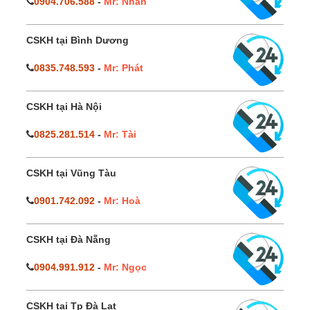
0904.706.588
-
Mr: Nhân
CSKH tại Bình Dương
0835.748.593
-
Mr: Phát
CSKH tại Hà Nội
0825.281.514
-
Mr: Tài
CSKH tại Vũng Tàu
0901.742.092
-
Mr: Hoà
CSKH tại Đà Nẵng
0904.991.912
-
Mr: Ngọc
CSKH tại Tp Đà Lạt