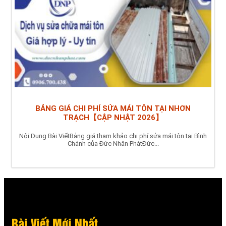
BẢNG GIÁ CHI PHÍ SỬA MÁI TÔN TẠI NHƠN
TRẠCH【CẬP NHẬT 2026】
Nội Dung Bài ViếtBảng giá tham khảo chi phí sửa mái tôn tại Bình
Chánh của Đức Nhân PhátĐức...
Bài Viết Mới Nhất