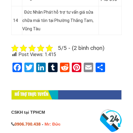
Đức Nhân Phát hỗ trợ tư vấn giá sửa
14
chữa mái tôn tại Phường Thắng Tam,
Vũng Tàu
5/5 - (2 bình chọn)
Post Views:
1.415
Facebook
Twitter
LinkedIn
Tumblr
Reddit
Pinterest
Email
Share
HỔ TRỢ TRỰC TUYẾN
CSKH tại TPHCM
0906.700.438
-
Mr: Đức