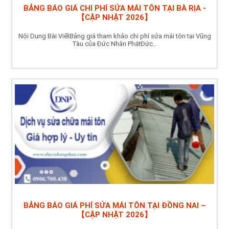
BẢNG BÁO GIÁ CHI PHÍ SỬA MÁI TÔN TẠI BÀ RỊA -
【CẬP NHẬT 2026】
Nội Dung Bài ViếtBảng giá tham khảo chi phí sửa mái tôn tại Vũng
Tàu của Đức Nhân PhátĐức...
BẢNG BÁO GIÁ PHÍ SỬA MÁI TÔN TẠI ĐỒNG NAI –
【CẬP NHẬT 2026】