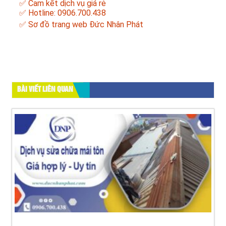
✅ Cam kết dịch vụ giá rẻ
✅ Hotline: 0906.700.438
✅
Sơ đồ trang web Đức Nhân Phát
BÀI VIẾT LIÊN QUAN