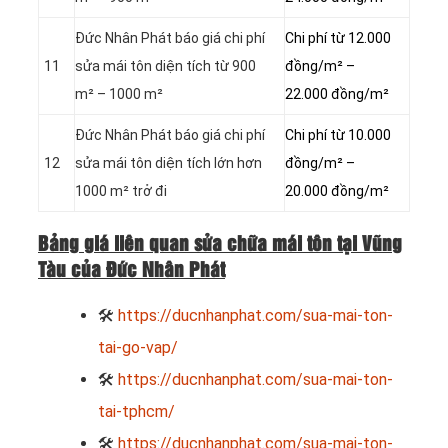
Đức Nhân Phát báo giá chi phí
Chi phí từ 12.000
11
sửa mái tôn diện tích từ 900
đồng/m² –
m² – 1000 m²
22.000 đồng/m²
Đức Nhân Phát báo giá chi phí
Chi phí từ 10.000
12
sửa mái tôn diện tích lớn hơn
đồng/m² –
1000 m² trở đi
20.000 đồng/m²
Bảng giá liên quan sửa chữa mái tôn tại Vũng
Tàu của Đức Nhân Phát
🛠
https://ducnhanphat.com/sua-mai-ton-
tai-go-vap/
🛠
https://ducnhanphat.com/sua-mai-ton-
tai-tphcm/
🛠
https://ducnhanphat.com/sua-mai-ton-