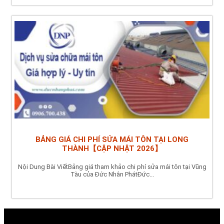
BẢNG GIÁ CHI PHÍ SỬA MÁI TÔN TẠI LONG
THÀNH【CẬP NHẬT 2026】
Nội Dung Bài ViếtBảng giá tham khảo chi phí sửa mái tôn tại Vũng
Tàu của Đức Nhân PhátĐức...