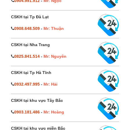
0904.991.912
-
Mr: Ngọc
CSKH tại Tp Đà Lạt
0908.648.509
-
Mr: Thuận
CSKH tại Nha Trang
0825.841.514
-
Mr: Nguyên
CSKH tại Tp Hà Tĩnh
0932.497.995
-
Mr: Hải
CSKH tại khu vực Tây Bắc
0903.181.486
-
Mr: Hoàng
CSKH tại khu vực miền Bắc