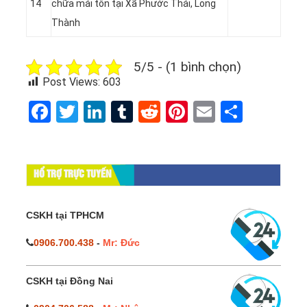
14
chữa mái tôn tại Xã Phước Thái, Long
Thành
5/5 - (1 bình chọn)
Post Views:
603
Facebook
Twitter
LinkedIn
Tumblr
Reddit
Pinterest
Email
Share
HỔ TRỢ TRỰC TUYẾN
CSKH tại TPHCM
0906.700.438
-
Mr: Đức
CSKH tại Đồng Nai