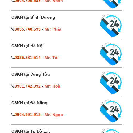
0904.706.588
-
Mr: Nhân
CSKH tại Bình Dương
0835.748.593
-
Mr: Phát
CSKH tại Hà Nội
0825.281.514
-
Mr: Tài
CSKH tại Vũng Tàu
0901.742.092
-
Mr: Hoà
CSKH tại Đà Nẵng
0904.991.912
-
Mr: Ngọc
CSKH tại Tp Đà Lạt