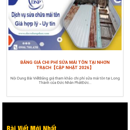
BẢNG GIÁ CHI PHÍ SỬA MÁI TÔN TẠI NHƠN
TRẠCH【CẬP NHẬT 2026】
Nội Dung Bài ViếtBảng giá tham khảo chi phí sửa mái tôn tại Long
Thành của Đức Nhân PhátĐức...
Bài Viết Mới Nhất