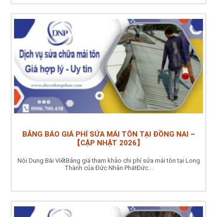
BẢNG BÁO GIÁ PHÍ SỬA MÁI TÔN TẠI ĐỒNG NAI –
【CẬP NHẬT 2026】
Nội Dung Bài ViếtBảng giá tham khảo chi phí sửa mái tôn tại Long
Thành của Đức Nhân PhátĐức...