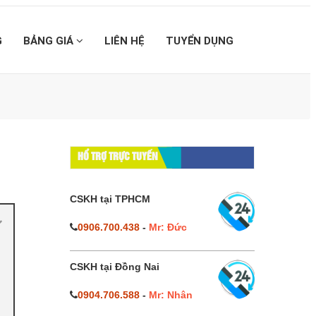
G
BẢNG GIÁ
LIÊN HỆ
TUYỂN DỤNG
HỔ TRỢ TRỰC TUYẾN
CSKH tại TPHCM
0906.700.438
-
Mr: Đức
CSKH tại Đồng Nai
0904.706.588
-
Mr: Nhân