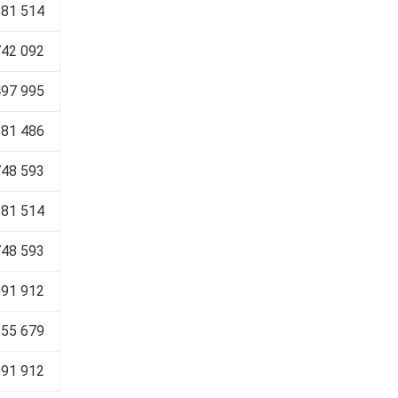
281 514
742 092
497 995
181 486
748 593
281 514
748 593
991 912
655 679
991 912