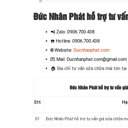
Đức Nhân Phát hỗ trợ tư vấ
📲
Zalo: 0906.700.438
☎️ Hotline: 0906.700.438
🌐 Website:
Ducnhanphat.com
💌 Mail: Ducnhanphat.com@gmail.com
🏠 Địa chỉ t
ư vấn sửa chữa mái tôn tại
Đức Nhân Phát hỗ trợ tư vấn gi
Stt
Hạ
01
Đức Nhân Phát hỗ trợ tư vấn giá sửa chữa mái