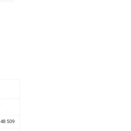
e
648 509