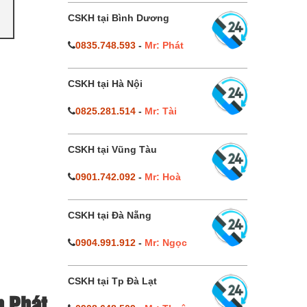
CSKH tại Bình Dương
0835.748.593
-
Mr: Phát
CSKH tại Hà Nội
0825.281.514
-
Mr: Tài
CSKH tại Vũng Tàu
0901.742.092
-
Mr: Hoà
CSKH tại Đà Nẵng
0904.991.912
-
Mr: Ngọc
CSKH tại Tp Đà Lạt
n Phát