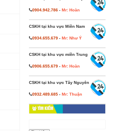
0904.942.786
-
Mr: Hoàn
CSKH tại khu vực Miền Nam
0934.655.679
-
Mr: Như Ý
CSKH tại khu vực miền Trung
0906.655.679
-
Mr: Hoàn
CSKH tại khu vực Tây Nguyên
0932.489.685
-
Mr: Thuận
TÌM KIẾM
Tìm
kiếm