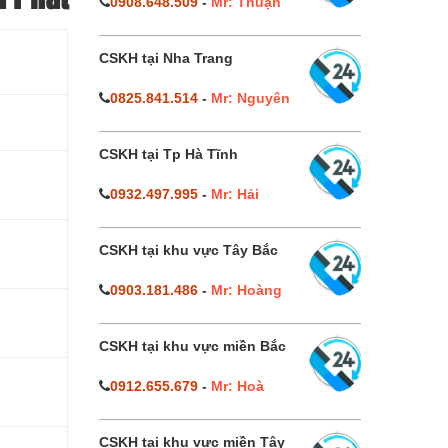
0908.648.509
-
Mr: Thuận
CSKH tại Nha Trang
0825.841.514
-
Mr: Nguyên
CSKH tại Tp Hà Tĩnh
0932.497.995
-
Mr: Hải
CSKH tại khu vực Tây Bắc
0903.181.486
-
Mr: Hoàng
CSKH tại khu vực miền Bắc
0912.655.679
-
Mr: Hoà
CSKH tại khu vực miền Tây