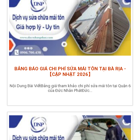
BẢNG BÁO GIÁ CHI PHÍ SỬA MÁI TÔN TẠI BÀ RỊA -
【CẬP NHẬT 2026】
Nội Dung Bài ViếtBảng giá tham khảo chi phí sửa mái tôn tại Quận 6
của Đức Nhân PhátĐức...