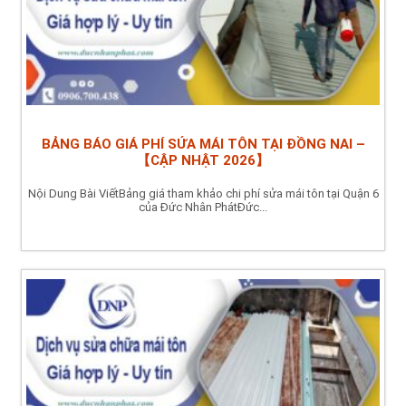
BẢNG BÁO GIÁ PHÍ SỬA MÁI TÔN TẠI ĐỒNG NAI –
【CẬP NHẬT 2026】
Nội Dung Bài ViếtBảng giá tham khảo chi phí sửa mái tôn tại Quận 6
của Đức Nhân PhátĐức...