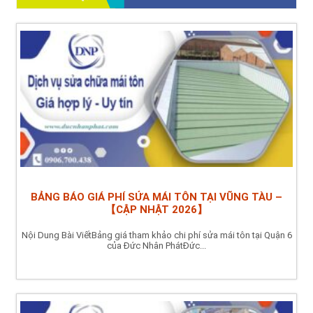
BẢNG BÁO GIÁ PHÍ SỬA MÁI TÔN TẠI VŨNG TÀU –
【CẬP NHẬT 2026】
Nội Dung Bài ViếtBảng giá tham khảo chi phí sửa mái tôn tại Quận 6
của Đức Nhân PhátĐức...