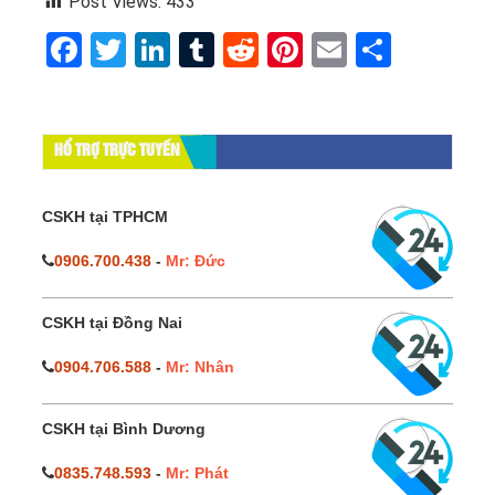
Post Views:
433
Facebook
Twitter
LinkedIn
Tumblr
Reddit
Pinterest
Email
Share
HỔ TRỢ TRỰC TUYẾN
CSKH tại TPHCM
0906.700.438
-
Mr: Đức
CSKH tại Đồng Nai
0904.706.588
-
Mr: Nhân
CSKH tại Bình Dương
0835.748.593
-
Mr: Phát