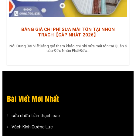
BẢNG GIÁ CHI PHÍ SỬA MÁI TÔN TẠI NHƠN
TRẠCH【CẬP NHẬT 2026】
Nội Dung Bài ViếtBảng giá tham khảo chi phí sửa mái tôn tại Quận 6
của Đức Nhân PhátĐức...
Bài Viết Mới Nhất
sửa chữa trần thạch cao
Vách Kính Cường Lực