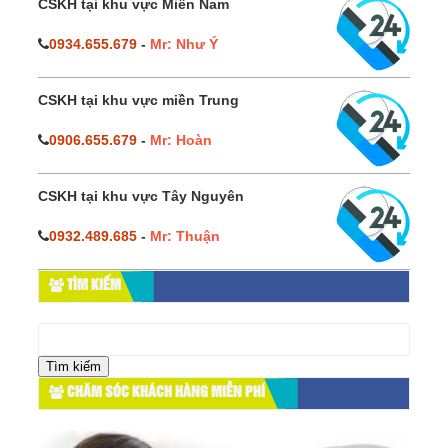
CSKH tại khu vực Miền Nam
0934.655.679
-
Mr: Như Ý
CSKH tại khu vực miền Trung
0906.655.679
-
Mr: Hoàn
CSKH tại khu vực Tây Nguyên
0932.489.685
-
Mr: Thuận
TÌM KIẾM
Tìm
kiếm
cho:
CHĂM SÓC KHÁCH HÀNG MIỄN PHÍ