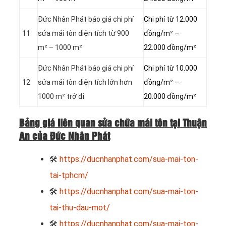
Đức Nhân Phát báo giá chi phí
Chi phí từ 12.000
11
sửa mái tôn diện tích từ 900
đồng/m² –
m² – 1000 m²
22.000 đồng/m²
Đức Nhân Phát báo giá chi phí
Chi phí từ 10.000
12
sửa mái tôn diện tích lớn hơn
đồng/m² –
1000 m² trở đi
20.000 đồng/m²
Bảng giá liên quan sửa chữa mái tôn tại Thuận
An của Đức Nhân Phát
🛠
https://ducnhanphat.com/sua-mai-ton-
tai-tphcm/
🛠
https://ducnhanphat.com/sua-mai-ton-
tai-thu-dau-mot/
🛠
https://ducnhanphat.com/sua-mai-ton-