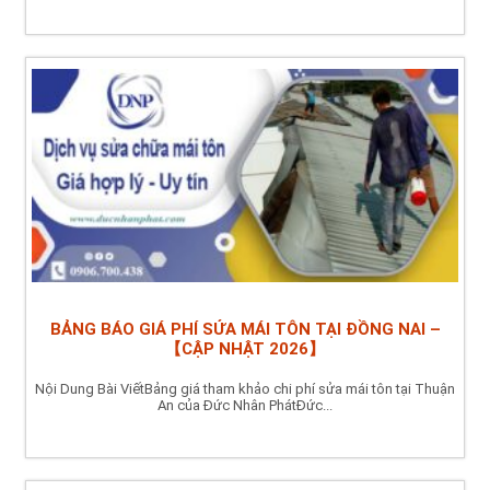
BẢNG BÁO GIÁ PHÍ SỬA MÁI TÔN TẠI ĐỒNG NAI –
【CẬP NHẬT 2026】
Nội Dung Bài ViếtBảng giá tham khảo chi phí sửa mái tôn tại Thuận
An của Đức Nhân PhátĐức...