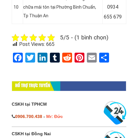
0934
10
chữa mái tôn tại Phường Bình Chuẩn
,
Tp Thuận An
655 679
5/5 - (1 bình chọn)
Post Views:
665
Facebook
Twitter
LinkedIn
Tumblr
Reddit
Pinterest
Email
Share
HỔ TRỢ TRỰC TUYẾN
CSKH tại TPHCM
0906.700.438
-
Mr: Đức
CSKH tại Đồng Nai