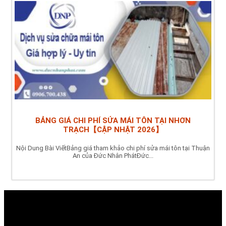
BẢNG GIÁ CHI PHÍ SỬA MÁI TÔN TẠI NHƠN
TRẠCH【CẬP NHẬT 2026】
Nội Dung Bài ViếtBảng giá tham khảo chi phí sửa mái tôn tại Thuận
An của Đức Nhân PhátĐức...