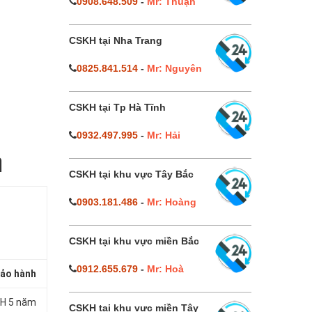
0908.648.509
-
Mr: Thuận
CSKH tại Nha Trang
0825.841.514
-
Mr: Nguyên
CSKH tại Tp Hà Tĩnh
0932.497.995
-
Mr: Hải
h
CSKH tại khu vực Tây Bắc
0903.181.486
-
Mr: Hoàng
CSKH tại khu vực miền Bắc
0912.655.679
-
Mr: Hoà
ảo hành
H 5 năm
CSKH tại khu vực miền Tây