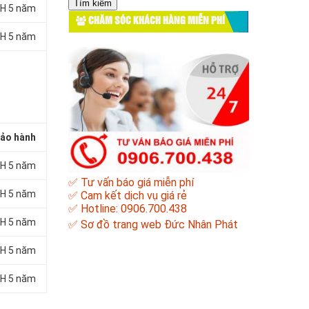
cho:
H 5 năm
CHĂM SÓC KHÁCH HÀNG MIỄN PHÍ
H 5 năm
ảo hành
H 5 năm
✅ Tư vấn báo giá miễn phí
H 5 năm
✅ Cam kết dịch vụ giá rẻ
✅ Hotline: 0906.700.438
H 5 năm
✅
Sơ đồ trang web Đức Nhân Phát
H 5 năm
H 5 năm