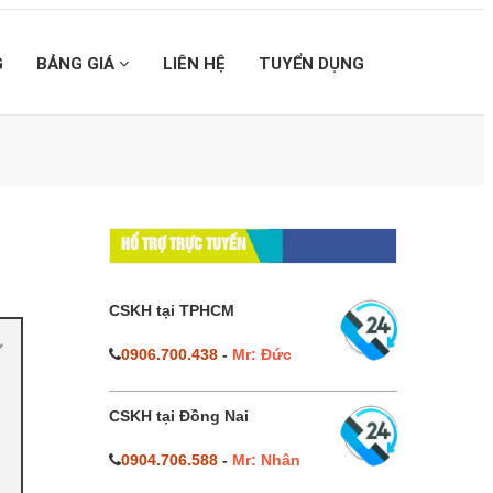
G
BẢNG GIÁ
LIÊN HỆ
TUYỂN DỤNG
HỔ TRỢ TRỰC TUYẾN
CSKH tại TPHCM
0906.700.438
-
Mr: Đức
CSKH tại Đồng Nai
0904.706.588
-
Mr: Nhân