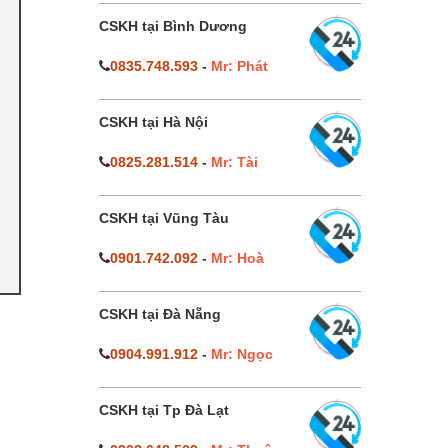
CSKH tại Bình Dương
0835.748.593
-
Mr: Phát
CSKH tại Hà Nội
0825.281.514
-
Mr: Tài
CSKH tại Vũng Tàu
0901.742.092
-
Mr: Hoà
CSKH tại Đà Nẵng
0904.991.912
-
Mr: Ngọc
CSKH tại Tp Đà Lạt