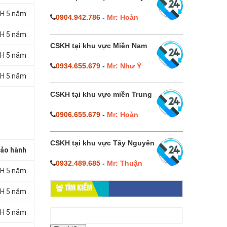
H 5 năm
0904.942.786
-
Mr: Hoàn
H 5 năm
CSKH tại khu vực Miền Nam
H 5 năm
0934.655.679
-
Mr: Như Ý
H 5 năm
CSKH tại khu vực miền Trung
0906.655.679
-
Mr: Hoàn
CSKH tại khu vực Tây Nguyên
ảo hành
0932.489.685
-
Mr: Thuận
H 5 năm
TÌM KIẾM
H 5 năm
Tìm
H 5 năm
kiếm