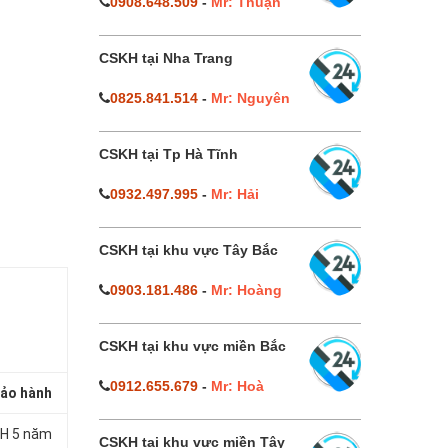
0908.648.509
-
Mr: Thuận
CSKH tại Nha Trang
0825.841.514
-
Mr: Nguyên
CSKH tại Tp Hà Tĩnh
0932.497.995
-
Mr: Hải
CSKH tại khu vực Tây Bắc
0903.181.486
-
Mr: Hoàng
CSKH tại khu vực miền Bắc
0912.655.679
-
Mr: Hoà
ảo hành
H 5 năm
CSKH tại khu vực miền Tây