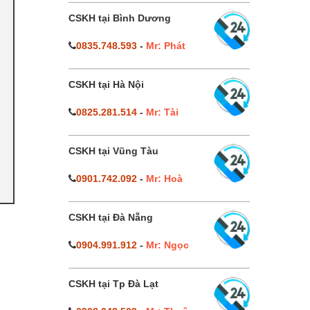
CSKH tại Bình Dương
0835.748.593
-
Mr: Phát
CSKH tại Hà Nội
0825.281.514
-
Mr: Tài
CSKH tại Vũng Tàu
0901.742.092
-
Mr: Hoà
CSKH tại Đà Nẵng
0904.991.912
-
Mr: Ngọc
CSKH tại Tp Đà Lạt