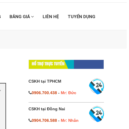
G
BẢNG GIÁ
LIÊN HỆ
TUYỂN DỤNG
HỔ TRỢ TRỰC TUYẾN
CSKH tại TPHCM
0906.700.438
-
Mr: Đức
CSKH tại Đồng Nai
0904.706.588
-
Mr: Nhân