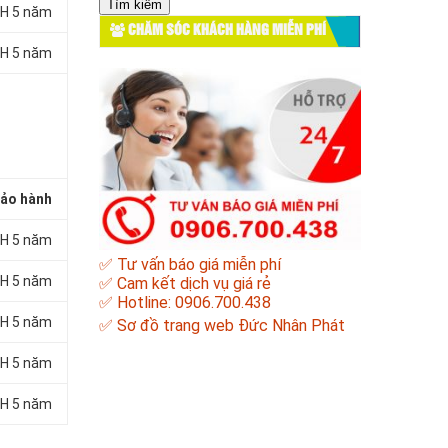
cho:
H 5 năm
CHĂM SÓC KHÁCH HÀNG MIỄN PHÍ
H 5 năm
ảo hành
H 5 năm
✅ Tư vấn báo giá miễn phí
H 5 năm
✅ Cam kết dịch vụ giá rẻ
✅ Hotline: 0906.700.438
H 5 năm
✅
Sơ đồ trang web Đức Nhân Phát
H 5 năm
H 5 năm