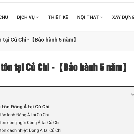
CHỦ
DỊCH VỤ
THIẾT KẾ
NỘI THẤT
XÂY DỰN
ôn tại Củ Chi -【Bảo hành 5 năm】
i tôn tại Củ Chi -【Bảo hành 5 năm】
 tôn Đông Á tại Củ Chi
ôn lạnh Đông Á tại Củ Chi
tôn sóng ngói Đông Á tại Củ Chi
tôn cách nhiệt Đông Á tại Củ Chi