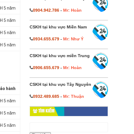
H 5 năm
0904.942.786
-
Mr: Hoàn
H 5 năm
CSKH tại khu vực Miền Nam
H 5 năm
0934.655.679
-
Mr: Như Ý
H 5 năm
CSKH tại khu vực miền Trung
0906.655.679
-
Mr: Hoàn
CSKH tại khu vực Tây Nguyên
ảo hành
0932.489.685
-
Mr: Thuận
H 5 năm
TÌM KIẾM
H 5 năm
Tìm
H 5 năm
kiếm