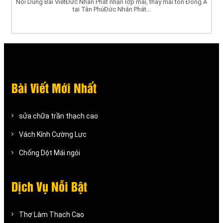
Nội Dung Bài ViếtĐức Nhân Phát nhận lợp mái, thay mái tôn Đông Á
tại Tân PhúĐức Nhân Phát...
Bài Viết Mới Nhất
sửa chữa trần thạch cao
Vách Kính Cường Lực
Chống Dột Mái ngói
Dịch Vụ Nỗi Bật
Thợ Làm Thạch Cao