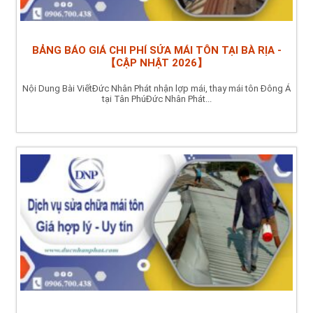
BẢNG BÁO GIÁ CHI PHÍ SỬA MÁI TÔN TẠI BÀ RỊA -
【CẬP NHẬT 2026】
Nội Dung Bài ViếtĐức Nhân Phát nhận lợp mái, thay mái tôn Đông Á
tại Tân PhúĐức Nhân Phát...