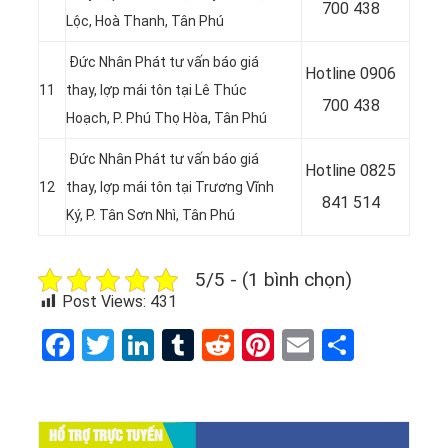
700 438
Lộc, Hoà Thanh, Tân Phú
Đức Nhân Phát tư vấn báo giá
Hotline 0
906
11
thay, lợp mái tôn tại
Lê Thúc
700 438
Hoạch, P. Phú Thọ Hòa, Tân Phú
Đức Nhân Phát tư vấn báo giá
Hotline 0
825
12
thay, lợp mái tôn tại
Trương Vĩnh
841 514
Ký, P. Tân Sơn Nhì, Tân Phú
5/5 - (1 bình chọn)
Post Views:
431
Facebook
Twitter
LinkedIn
Tumblr
Reddit
Pinterest
Email
Share
HỔ TRỢ TRỰC TUYẾN