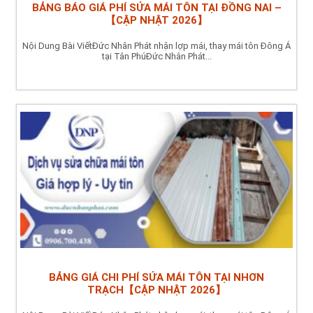
BẢNG BÁO GIÁ PHÍ SỬA MÁI TÔN TẠI ĐỒNG NAI –
【CẬP NHẬT 2026】
Nội Dung Bài ViếtĐức Nhân Phát nhận lợp mái, thay mái tôn Đông Á
tại Tân PhúĐức Nhân Phát...
BẢNG GIÁ CHI PHÍ SỬA MÁI TÔN TẠI NHƠN
TRẠCH【CẬP NHẬT 2026】