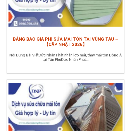
BẢNG BÁO GIÁ PHÍ SỬA MÁI TÔN TẠI VŨNG TÀU –
【CẬP NHẬT 2026】
Nội Dung Bài ViếtĐức Nhân Phát nhận lợp mái, thay mái tôn Đông Á
tại Tân PhúĐức Nhân Phát...