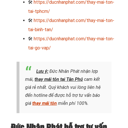
🛠
https://ducnhanphat.com/thay-mai-ton-
tai-tphcm/
🛠
https://ducnhanphat.com/thay-mai-ton-
tai-binh-tan/
🛠
https://ducnhanphat.com/thay-mai-ton-
tai-go-vap/
Lưu ý:
Đức Nhân Phát nhận lợp
mái,
thay mái tôn
tại Tân Phú
cam kết
giá rẻ nhất. Quý khách vui lòng liên hệ
đến hotline để được hỗ trợ tư vấn báo
giá
thay mái tôn
miễn phí 100%.
Đức Nhân Phát hỗ trợ tư vấn