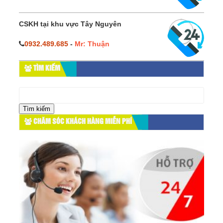
CSKH tại khu vực Tây Nguyên
0932.489.685
-
Mr: Thuận
TÌM KIẾM
Tìm
kiếm
cho:
CHĂM SÓC KHÁCH HÀNG MIỄN PHÍ