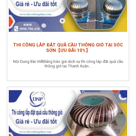
THI CÔNG LẮP ĐẶT QUẢ CẦU THÔNG GIÓ TẠI SÓC
SƠN【ƯU ĐÃI 10%】
Nội Dung Bài ViếtBảng báo giá dịch vụ thi công lắp đặt quả cầu
thông gió tại Thanh Xuân...