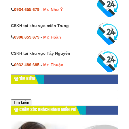
0934.655.679
-
Mr: Như Ý
CSKH tại khu vực miền Trung
0906.655.679
-
Mr: Hoàn
CSKH tại khu vực Tây Nguyên
0932.489.685
-
Mr: Thuận
TÌM KIẾM
Tìm
kiếm
cho:
CHĂM SÓC KHÁCH HÀNG MIỄN PHÍ