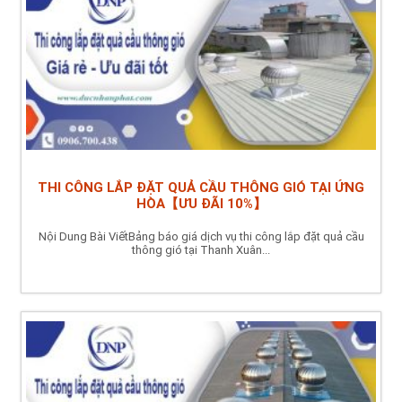
THI CÔNG LẮP ĐẶT QUẢ CẦU THÔNG GIÓ TẠI ỨNG
HÒA【ƯU ĐÃI 10%】
Nội Dung Bài ViếtBảng báo giá dịch vụ thi công lắp đặt quả cầu
thông gió tại Thanh Xuân...