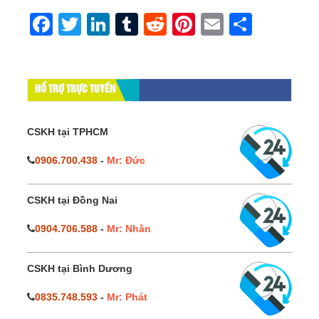
Facebook
Twitter
LinkedIn
Tumblr
Reddit
Pinterest
Email
Share
HỔ TRỢ TRỰC TUYẾN
CSKH tại TPHCM
0906.700.438
-
Mr: Đức
CSKH tại Đồng Nai
0904.706.588
-
Mr: Nhân
CSKH tại Bình Dương
0835.748.593
-
Mr: Phát