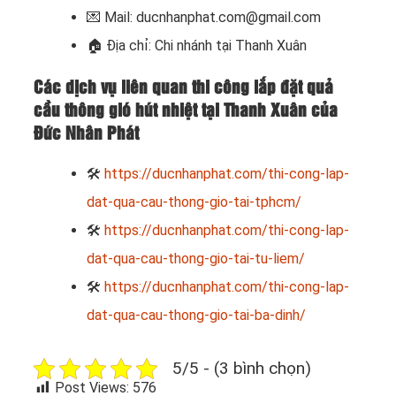
💌 Mail: ducnhanphat.com@gmail.com
🏠
Địa chỉ: Chi nhánh tại Thanh Xuân
Các dịch vụ liên quan thi công lắp đặt quả
cầu thông gió hút nhiệt tại Thanh Xuân của
Đức Nhân Phát
🛠
https://ducnhanphat.com/thi-cong-lap-
dat-qua-cau-thong-gio-tai-tphcm/
🛠
https://ducnhanphat.com/thi-cong-lap-
dat-qua-cau-thong-gio-tai-tu-liem/
🛠
https://ducnhanphat.com/thi-cong-lap-
dat-qua-cau-thong-gio-tai-ba-dinh/
5/5 - (3 bình chọn)
Post Views:
576