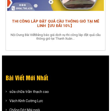
THI CÔNG LẮP ĐẶT QUẢ CẦU THÔNG GIÓ TẠI MÊ
LINH【ƯU ĐÃI 10%】
Nội Dung Bài ViếtBảng báo giá dịch vụ thi công lắp đặt quả cầu
thông gió tại Thanh Xuân...
Bài Viết Mới Nhất
sửa chữa trần thạch cao
Vách Kính Cường Lực
Chống Dột Mái ngói