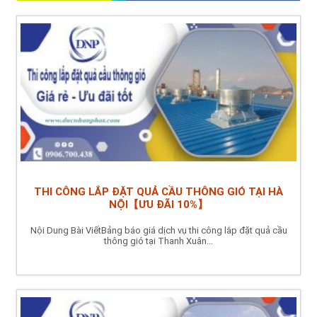
THI CÔNG LẮP ĐẶT QUẢ CẦU THÔNG GIÓ TẠI HÀ
NỘI【ƯU ĐÃI 10%】
Nội Dung Bài ViếtBảng báo giá dịch vụ thi công lắp đặt quả cầu
thông gió tại Thanh Xuân...