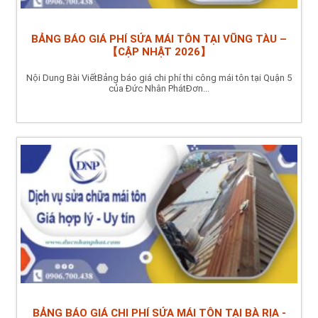
BẢNG BÁO GIÁ PHÍ SỬA MÁI TÔN TẠI VŨNG TÀU –
【CẬP NHẬT 2026】
Nội Dung Bài ViếtBảng báo giá chi phí thi công mái tôn tại Quận 5
của Đức Nhân PhátĐơn...
BẢNG BÁO GIÁ CHI PHÍ SỬA MÁI TÔN TẠI BÀ RỊA -