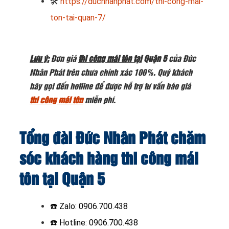
🛠
https://ducnhanphat.com/thi-cong-mai-
ton-tai-quan-7/
Lưu ý:
Đơn giá
thi công mái tôn tại
Quận 5
của Đức
Nhân Phát trên chưa chính xác 100%. Quý khách
hãy gọi đến hotline
để được hỗ trợ tư vấn báo giá
thi công mái tôn
miễn phí.
Tổng đài Đức Nhân Phát chăm
sóc khách hàng thi công mái
tôn tại Quận 5
☎️
Zalo: 0906.700.438
☎️ Hotline: 0906.700.438