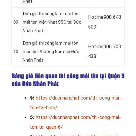
Phát
Đơn giá thi công làm mái tôn
Hotline
908 648
09
mái tôn Việt Nhật SSC tại Đức
509
Nhân Phát
Đơn giá thi công làm mái tôn
Hotline
906 700
10
mái tôn Phương Nam tại Đức
438
Nhân Phát
Bảng giá liên quan thi công mái tôn tại Quận 5
của Đức Nhân Phát
🛠
https://ducnhanphat.com/thi-cong-mai-
ton-tai-hcm/
🛠
https://ducnhanphat.com/thi-cong-mai-
ton-tai-quan-6/