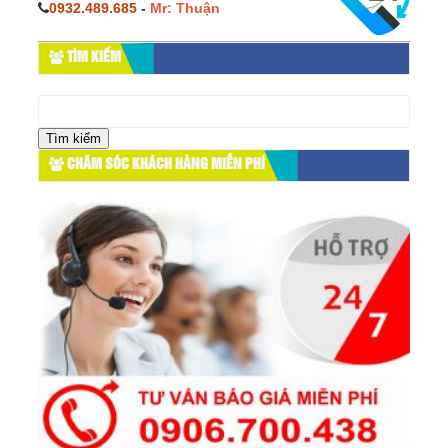
0932.489.685
-
Mr: Thuận
TÌM KIẾM
Tìm
kiếm
cho:
CHĂM SÓC KHÁCH HÀNG MIỄN PHÍ