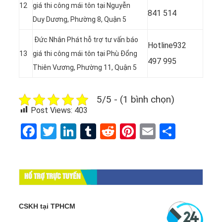
12
giá thi công mái tôn tại Nguyễn
841 514
Duy Dương, Phường 8, Quận 5
Đức Nhân Phát hỗ trợ tư vấn báo
Hotline932
13
giá thi công mái tôn tại Phù Đổng
497 995
Thiên Vương, Phường 11, Quận 5
5/5 - (1 bình chọn)
Post Views:
403
Facebook
Twitter
LinkedIn
Tumblr
Reddit
Pinterest
Email
Share
HỔ TRỢ TRỰC TUYẾN
CSKH tại TPHCM