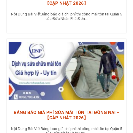
【CẬP NHẬT 2026】
Nội Dung Bài ViếtBảng báo giá chi phí thi công mái tôn tại Quận 5
của Đức Nhân PhátĐơn...
BẢNG BÁO GIÁ PHÍ SỬA MÁI TÔN TẠI ĐỒNG NAI –
【CẬP NHẬT 2026】
Nội Dung Bài ViếtBảng báo giá chi phí thi công mái tôn tại Quận 5