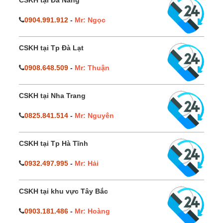
CSKH tại Đà Nẵng
0904.991.912
-
Mr: Ngọc
CSKH tại Tp Đà Lạt
0908.648.509
-
Mr: Thuận
CSKH tại Nha Trang
0825.841.514
-
Mr: Nguyên
CSKH tại Tp Hà Tĩnh
0932.497.995
-
Mr: Hải
CSKH tại khu vực Tây Bắc
0903.181.486
-
Mr: Hoàng