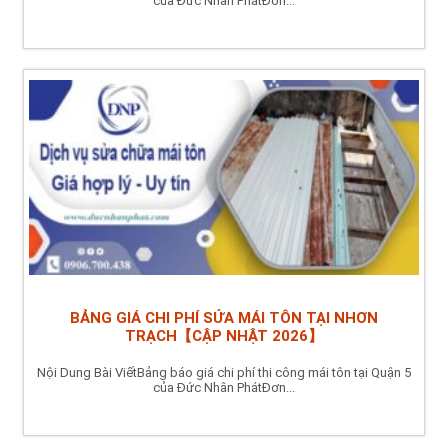
của Đức Nhân PhátĐơn...
BẢNG GIÁ CHI PHÍ SỬA MÁI TÔN TẠI NHƠN
TRẠCH【CẬP NHẬT 2026】
Nội Dung Bài ViếtBảng báo giá chi phí thi công mái tôn tại Quận 5
của Đức Nhân PhátĐơn...