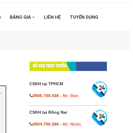
G
BẢNG GIÁ
LIÊN HỆ
TUYỂN DỤNG
HỔ TRỢ TRỰC TUYẾN
CSKH tại TPHCM
0906.700.438
-
Mr: Đức
CSKH tại Đồng Nai
0904.706.588
-
Mr: Nhân