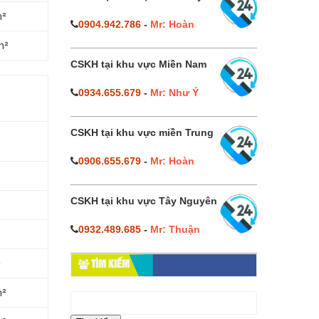
m²
0904.942.786
-
Mr: Hoàn
m²
CSKH tại khu vực Miền Nam
0934.655.679
-
Mr: Như Ý
CSKH tại khu vực miền Trung
0906.655.679
-
Mr: Hoàn
CSKH tại khu vực Tây Nguyên
0932.489.685
-
Mr: Thuận
²
TÌM KIẾM
m²
Tìm
kiếm