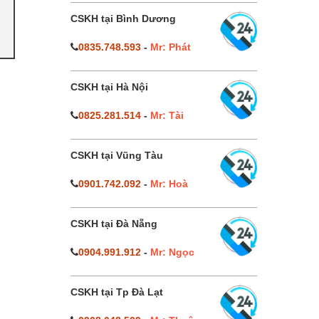
CSKH tại Bình Dương
0835.748.593
-
Mr: Phát
CSKH tại Hà Nội
0825.281.514
-
Mr: Tài
CSKH tại Vũng Tàu
0901.742.092
-
Mr: Hoà
CSKH tại Đà Nẵng
0904.991.912
-
Mr: Ngọc
CSKH tại Tp Đà Lạt