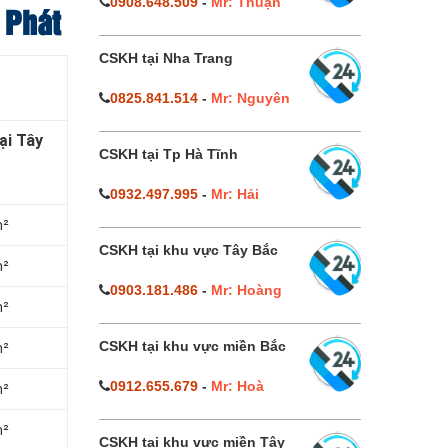
0908.648.509
-
Mr: Thuận
 Phát
CSKH tại Nha Trang
0825.841.514
-
Mr: Nguyên
ại Tây
CSKH tại Tp Hà Tĩnh
0932.497.995
-
Mr: Hải
m²
CSKH tại khu vực Tây Bắc
m²
0903.181.486
-
Mr: Hoàng
m²
CSKH tại khu vực miền Bắc
m²
0912.655.679
-
Mr: Hoà
m²
m²
CSKH tại khu vực miền Tây