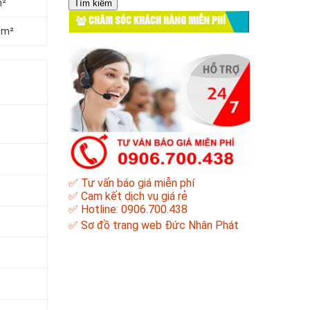
m²
cho:
CHĂM SÓC KHÁCH HÀNG MIỄN PHÍ
/m²
✅ Tư vấn báo giá miễn phí
✅ Cam kết dịch vụ giá rẻ
✅ Hotline: 0906.700.438
✅
Sơ đồ trang web Đức Nhân Phát