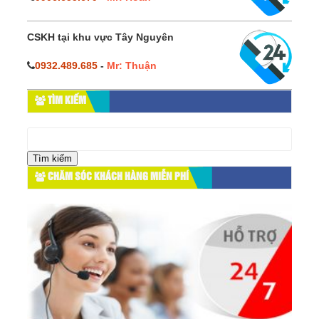
CSKH tại khu vực Tây Nguyên
0932.489.685
-
Mr: Thuận
TÌM KIẾM
Tìm
kiếm
cho:
CHĂM SÓC KHÁCH HÀNG MIỄN PHÍ