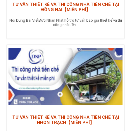
TƯ VẤN THIẾT KẾ VÀ THI CÔNG NHÀ TIỀN CHẾ TẠI
ĐỒNG NAI【MIỄN PHÍ】
Nội Dung Bài ViếtĐức Nhân Phát hỗ trợ tư vấn báo giá thiết kế và thi
công nhà tiền...
TƯ VẤN THIẾT KẾ VÀ THI CÔNG NHÀ TIỀN CHẾ TẠI
NHƠN TRẠCH【MIỄN PHÍ】