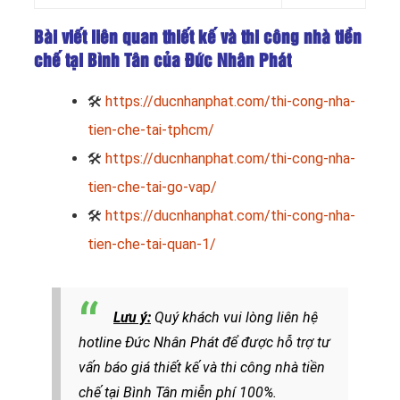
Bài viết liên quan thiết kế và thi công nhà tiền
chế tại Bình Tân của Đức Nhân Phát
🛠
https://ducnhanphat.com/thi-cong-nha-
tien-che-tai-tphcm/
🛠
https://ducnhanphat.com/thi-cong-nha-
tien-che-tai-go-vap/
🛠
https://ducnhanphat.com/thi-cong-nha-
tien-che-tai-quan-1/
Lưu ý:
Quý khách vui lòng liên hệ
hotline Đức Nhân Phát
để đ
ược hỗ trợ tư
vấn báo giá thiết kế và thi công nhà tiền
chế tại Bình Tân miễn phí 100%.