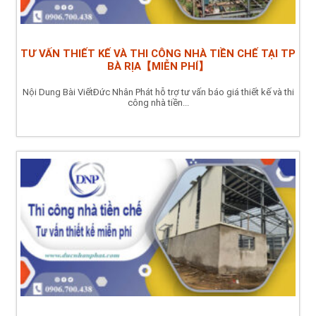
TƯ VẤN THIẾT KẾ VÀ THI CÔNG NHÀ TIỀN CHẾ TẠI TP
BÀ RỊA【MIỄN PHÍ】
Nội Dung Bài ViếtĐức Nhân Phát hỗ trợ tư vấn báo giá thiết kế và thi
công nhà tiền...