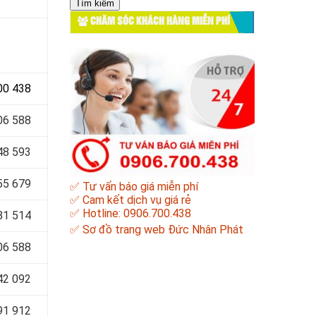
cho:
CHĂM SÓC KHÁCH HÀNG MIỄN PHÍ
00 438
06 588
48 593
55 679
✅ Tư vấn báo giá miễn phí
✅ Cam kết dịch vụ giá rẻ
✅ Hotline: 0906.700.438
81 514
✅
Sơ đồ trang web Đức Nhân Phát
06 588
42 092
91 912