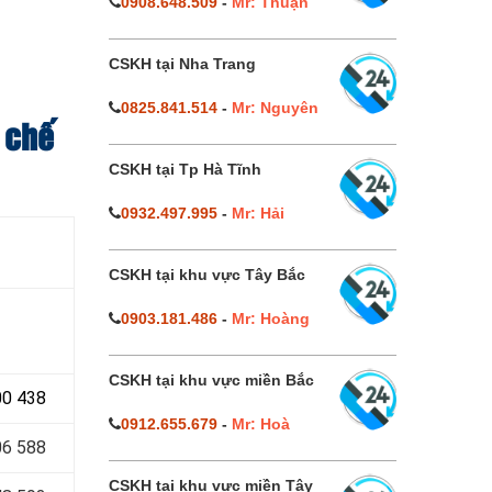
0908.648.509
-
Mr: Thuận
CSKH tại Nha Trang
0825.841.514
-
Mr: Nguyên
n chế
CSKH tại Tp Hà Tĩnh
0932.497.995
-
Mr: Hải
CSKH tại khu vực Tây Bắc
0903.181.486
-
Mr: Hoàng
CSKH tại khu vực miền Bắc
00 438
0912.655.679
-
Mr: Hoà
6 588
CSKH tại khu vực miền Tây