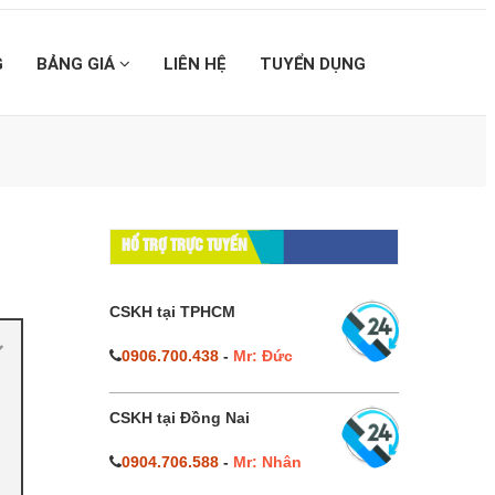
G
BẢNG GIÁ
LIÊN HỆ
TUYỂN DỤNG
HỔ TRỢ TRỰC TUYẾN
CSKH tại TPHCM
0906.700.438
-
Mr: Đức
CSKH tại Đồng Nai
0904.706.588
-
Mr: Nhân