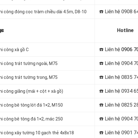
☎️ Liên hệ
0908 6
thi công đóng cọc tràm chiều dài 4.5m, D8-10
Hotline
ục
☎️ Liên hệ
0906 7
hi công xà gồ C
☎️ Liên hệ
0904 7
thi công trát tường ngoài, M75
☎️ Liên hệ
0835 7
thi công trát tường trong, M75
☎️ Liên hệ
0934 6
hi công giằng (mái + cột + xà gồ)
☎️ Liên hệ
0825 2
hi công bê tông lót đá 1×2, M150
☎️ Liên hệ
0904 7
thi công bê tông đá 1×2, mác 250
☎️ Liên hệ
0901 7
thi công xây tường 10 gạch thẻ 4x8x18