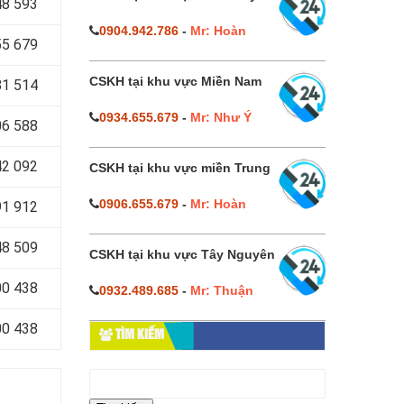
8 593
0904.942.786
-
Mr: Hoàn
5 679
CSKH tại khu vực Miền Nam
1 514
0934.655.679
-
Mr: Như Ý
6 588
2 092
CSKH tại khu vực miền Trung
0906.655.679
-
Mr: Hoàn
1 912
8 509
CSKH tại khu vực Tây Nguyên
0 438
0932.489.685
-
Mr: Thuận
0 438
TÌM KIẾM
Tìm
kiếm