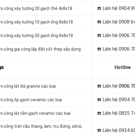
☎️ Liên hệ
0904 9
thi công xây tường 20 gạch thẻ 4x8x18
☎️ Liên hệ
0908 6
 thi công xây tường 10 gạch ống 8x8x18
☎️ Liên hệ
0906 7
 thi công xây tường 20 gạch ống 8x8x18
☎️ Liên hệ
0906 7
hi công gia công lắp đặt cốt thép xây dựng
Hotline
ục
☎️ Liên hệ
0906 7
i công lát đá granite các loại
☎️ Liên hệ
0904 7
thi công ốp gạch ceramic các loại
☎️ Liên hệ
0835 7
hi công lát nền gạch ceramic các loại
hi công trát cầu thang, lam, trụ đứng, sênô,
☎️ Liên hệ
0934 6