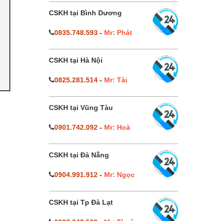
CSKH tại Bình Dương
0835.748.593
-
Mr: Phát
CSKH tại Hà Nội
0825.281.514
-
Mr: Tài
CSKH tại Vũng Tàu
0901.742.092
-
Mr: Hoà
CSKH tại Đà Nẵng
0904.991.912
-
Mr: Ngọc
CSKH tại Tp Đà Lạt