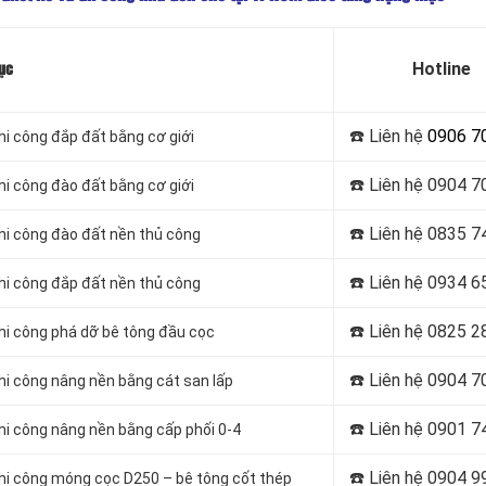
Hotline
ục
☎️ Liên hệ
0906 7
thi công đắp đất bằng cơ giới
☎️ Liên hệ
0904 7
thi công đào đất bằng cơ giới
☎️ Liên hệ
0835 7
thi công đào đất nền thủ công
☎️ Liên hệ
0934 6
thi công đắp đất nền thủ công
☎️ Liên hệ
0825 2
thi công phá dỡ bê tông đầu cọc
☎️ Liên hệ
0904 7
thi công nâng nền bằng cát san lấp
☎️ Liên hệ
0901 7
thi công nâng nền bằng cấp phối 0-4
☎️ Liên hệ
0904 9
 thi công móng cọc D250 – bê tông cốt thép