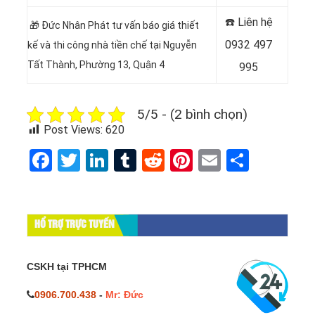
☎️ Liên hệ
🎁 Đức Nhân Phát tư vấn báo giá thiết
0932 497
kế và thi công nhà tiền chế tại Nguyễn
Tất Thành, Phường 13, Quận 4
995
5/5 - (2 bình chọn)
Post Views:
620
Facebook
Twitter
LinkedIn
Tumblr
Reddit
Pinterest
Email
Share
HỔ TRỢ TRỰC TUYẾN
CSKH tại TPHCM
0906.700.438
-
Mr: Đức