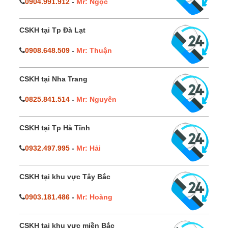
0904.991.912
-
Mr: Ngọc
CSKH tại Tp Đà Lạt
0908.648.509
-
Mr: Thuận
CSKH tại Nha Trang
0825.841.514
-
Mr: Nguyên
CSKH tại Tp Hà Tĩnh
0932.497.995
-
Mr: Hải
CSKH tại khu vực Tây Bắc
0903.181.486
-
Mr: Hoàng
CSKH tại khu vực miền Bắc