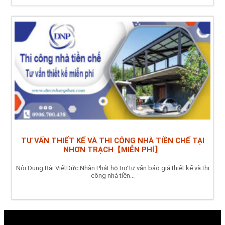
TƯ VẤN THIẾT KẾ VÀ THI CÔNG NHÀ TIỀN CHẾ TẠI
NHƠN TRẠCH【MIỄN PHÍ】
Nội Dung Bài ViếtĐức Nhân Phát hỗ trợ tư vấn báo giá thiết kế và thi
công nhà tiền...