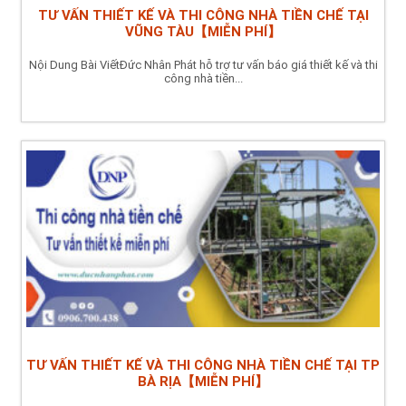
TƯ VẤN THIẾT KẾ VÀ THI CÔNG NHÀ TIỀN CHẾ TẠI
VŨNG TÀU【MIỄN PHÍ】
Nội Dung Bài ViếtĐức Nhân Phát hỗ trợ tư vấn báo giá thiết kế và thi
công nhà tiền...
TƯ VẤN THIẾT KẾ VÀ THI CÔNG NHÀ TIỀN CHẾ TẠI TP
BÀ RỊA【MIỄN PHÍ】