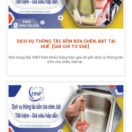
DỊCH VỤ THÔNG TẮC BỒN RỬA CHÉN, BÁT TẠI
HUẾ【GIÁ CHỈ TỪ 55K】
Nội Dung Bài ViếtTham khảo bảng báo giá chi phí dịch vụ thông tắc
bồn rửa chén, bát tại...