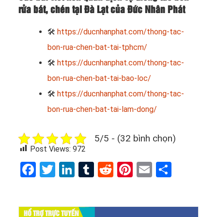
rửa bát, chén tại Đà Lạt của Đức Nhân Phát
🛠
https://ducnhanphat.com/thong-tac-
bon-rua-chen-bat-tai-tphcm/
🛠
https://ducnhanphat.com/thong-tac-
bon-rua-chen-bat-tai-bao-loc/
🛠
https://ducnhanphat.com/thong-tac-
bon-rua-chen-bat-tai-lam-dong/
5/5 - (32 bình chọn)
Post Views:
972
Facebook
Twitter
LinkedIn
Tumblr
Reddit
Pinterest
Email
Share
HỔ TRỢ TRỰC TUYẾN