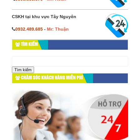
CSKH tại khu vực Tây Nguyên
0932.489.685
-
Mr: Thuận
TÌM KIẾM
Tìm
kiếm
cho:
CHĂM SÓC KHÁCH HÀNG MIỄN PHÍ