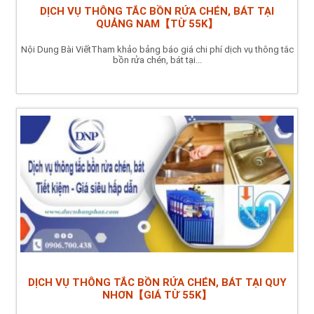
DỊCH VỤ THÔNG TẮC BỒN RỬA CHÉN, BÁT TẠI
QUẢNG NAM【TỪ 55K】
Nội Dung Bài ViếtTham khảo bảng báo giá chi phí dịch vụ thông tắc
bồn rửa chén, bát tại...
DỊCH VỤ THÔNG TẮC BỒN RỬA CHÉN, BÁT TẠI QUY
NHƠN【GIÁ TỪ 55K】