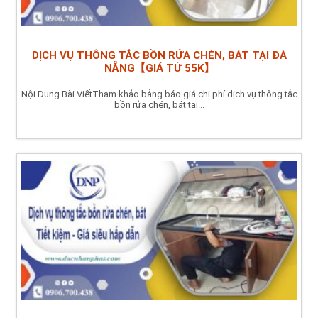
DỊCH VỤ THÔNG TẮC BỒN RỬA CHÉN, BÁT TẠI ĐÀ
NẴNG【GIÁ TỪ 55K】
Nội Dung Bài ViếtTham khảo bảng báo giá chi phí dịch vụ thông tắc
bồn rửa chén, bát tại...