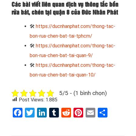
Các bài viết liên quan dịch vụ thông tắc bồn
rửa bát, chén tại quận 8 của Đức Nhân Phát
🛠
https://ducnhanphat.com/thong-tac-
bon-rua-chen-bat-tai-tphcm/
🛠
https://ducnhanphat.com/thong-tac-
bon-rua-chen-bat-tai-quan-9/
🛠
https://ducnhanphat.com/thong-tac-
bon-rua-chen-bat-tai-quan-10/
5/5 - (1 bình chọn)
Post Views:
1.885
Facebook
Twitter
LinkedIn
Tumblr
Reddit
Pinterest
Email
Share