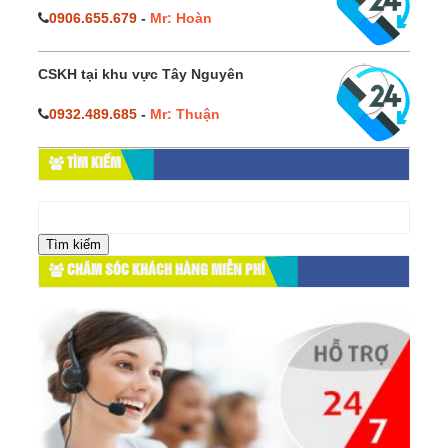
0906.655.679
-
Mr: Hoàn
CSKH tại khu vực Tây Nguyên
0932.489.685
-
Mr: Thuận
TÌM KIẾM
Tìm
kiếm
cho:
CHĂM SÓC KHÁCH HÀNG MIỄN PHÍ