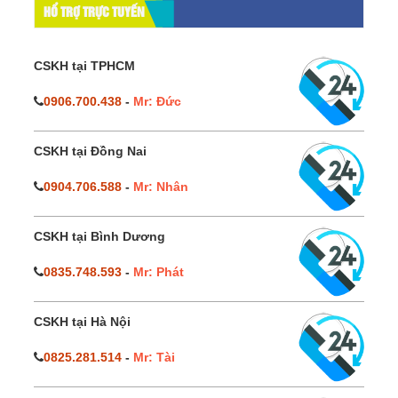
HỔ TRỢ TRỰC TUYẾN
CSKH tại TPHCM
0906.700.438
-
Mr: Đức
CSKH tại Đồng Nai
0904.706.588
-
Mr: Nhân
CSKH tại Bình Dương
0835.748.593
-
Mr: Phát
CSKH tại Hà Nội
0825.281.514
-
Mr: Tài