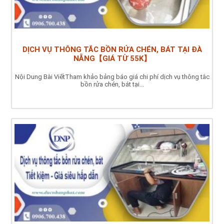
DỊCH VỤ THÔNG TẮC BỒN RỬA CHÉN, BÁT TẠI ĐÀ
NẴNG【GIÁ TỪ 55K】
Nội Dung Bài ViếtTham khảo bảng báo giá chi phí dịch vụ thông tắc
bồn rửa chén, bát tại...