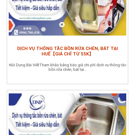
DỊCH VỤ THÔNG TẮC BỒN RỬA CHÉN, BÁT TẠI
HUẾ【GIÁ CHỈ TỪ 55K】
Nội Dung Bài ViếtTham khảo bảng báo giá chi phí dịch vụ thông tắc
bồn rửa chén, bát tại...