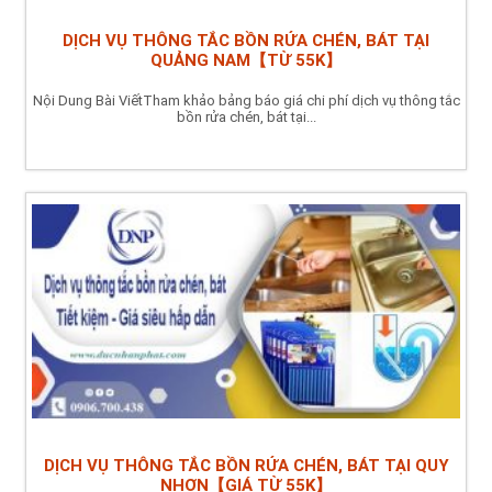
DỊCH VỤ THÔNG TẮC BỒN RỬA CHÉN, BÁT TẠI
QUẢNG NAM【TỪ 55K】
Nội Dung Bài ViếtTham khảo bảng báo giá chi phí dịch vụ thông tắc
bồn rửa chén, bát tại...
DỊCH VỤ THÔNG TẮC BỒN RỬA CHÉN, BÁT TẠI QUY
NHƠN【GIÁ TỪ 55K】