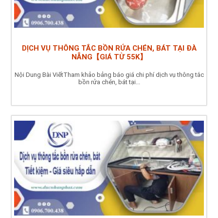
DỊCH VỤ THÔNG TẮC BỒN RỬA CHÉN, BÁT TẠI ĐÀ
NẴNG【GIÁ TỪ 55K】
Nội Dung Bài ViếtTham khảo bảng báo giá chi phí dịch vụ thông tắc
bồn rửa chén, bát tại...