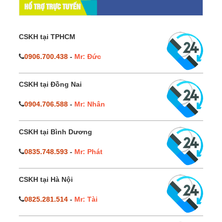
HỔ TRỢ TRỰC TUYẾN
CSKH tại TPHCM
0906.700.438
-
Mr: Đức
CSKH tại Đồng Nai
0904.706.588
-
Mr: Nhân
CSKH tại Bình Dương
0835.748.593
-
Mr: Phát
CSKH tại Hà Nội
0825.281.514
-
Mr: Tài