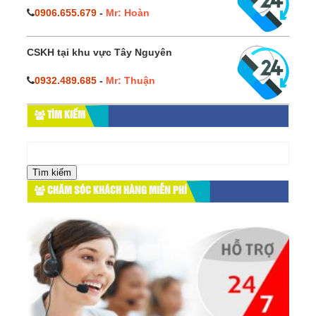
0906.655.679
-
Mr: Hoàn
CSKH tại khu vực Tây Nguyên
0932.489.685
-
Mr: Thuận
TÌM KIẾM
Tìm
kiếm
cho:
CHĂM SÓC KHÁCH HÀNG MIỄN PHÍ