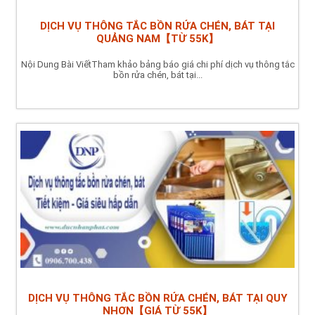
DỊCH VỤ THÔNG TẮC BỒN RỬA CHÉN, BÁT TẠI
QUẢNG NAM【TỪ 55K】
Nội Dung Bài ViếtTham khảo bảng báo giá chi phí dịch vụ thông tắc
bồn rửa chén, bát tại...
DỊCH VỤ THÔNG TẮC BỒN RỬA CHÉN, BÁT TẠI QUY
NHƠN【GIÁ TỪ 55K】