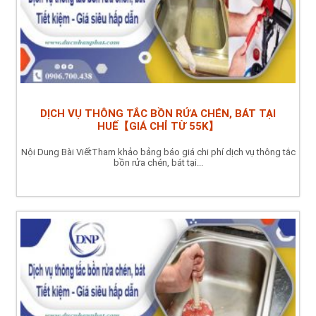
DỊCH VỤ THÔNG TẮC BỒN RỬA CHÉN, BÁT TẠI
HUẾ【GIÁ CHỈ TỪ 55K】
Nội Dung Bài ViếtTham khảo bảng báo giá chi phí dịch vụ thông tắc
bồn rửa chén, bát tại...