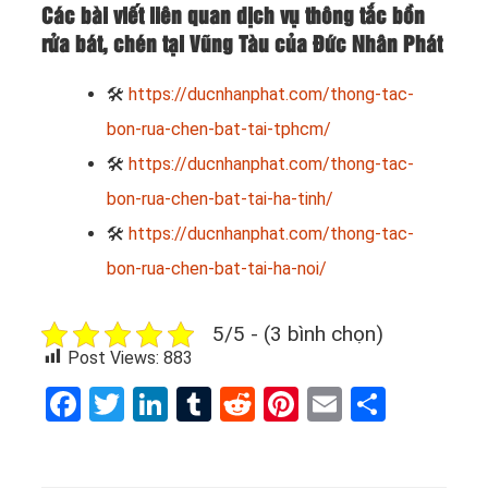
Các bài viết liên quan dịch vụ thông tắc bồn
rửa bát, chén tại Vũng Tàu của Đức Nhân Phát
🛠
https://ducnhanphat.com/thong-tac-
bon-rua-chen-bat-tai-tphcm/
🛠
https://ducnhanphat.com/thong-tac-
bon-rua-chen-bat-tai-ha-tinh/
🛠
https://ducnhanphat.com/thong-tac-
bon-rua-chen-bat-tai-ha-noi/
5/5 - (3 bình chọn)
Post Views:
883
Facebook
Twitter
LinkedIn
Tumblr
Reddit
Pinterest
Email
Share