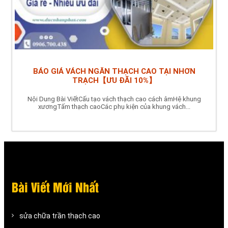
BÁO GIÁ VÁCH NGĂN THẠCH CAO TẠI NHƠN
TRẠCH【ƯU ĐÃI 10%】
Nội Dung Bài ViếtCấu tạo vách thạch cao cách âmHệ khung
xươngTấm thạch caoCác phụ kiện của khung vách...
Bài Viết Mới Nhất
sửa chữa trần thạch cao