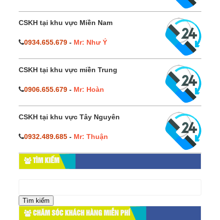
CSKH tại khu vực Miền Nam
0934.655.679
-
Mr: Như Ý
CSKH tại khu vực miền Trung
0906.655.679
-
Mr: Hoàn
CSKH tại khu vực Tây Nguyên
0932.489.685
-
Mr: Thuận
TÌM KIẾM
Tìm
kiếm
cho:
CHĂM SÓC KHÁCH HÀNG MIỄN PHÍ