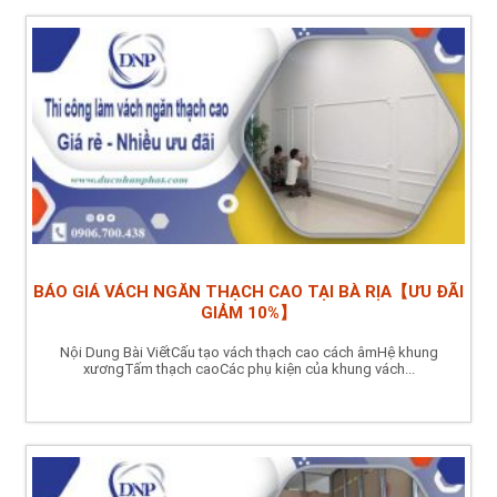
BÁO GIÁ VÁCH NGĂN THẠCH CAO TẠI BÀ RỊA【ƯU ĐÃI
GIẢM 10%】
Nội Dung Bài ViếtCấu tạo vách thạch cao cách âmHệ khung
xươngTấm thạch caoCác phụ kiện của khung vách...