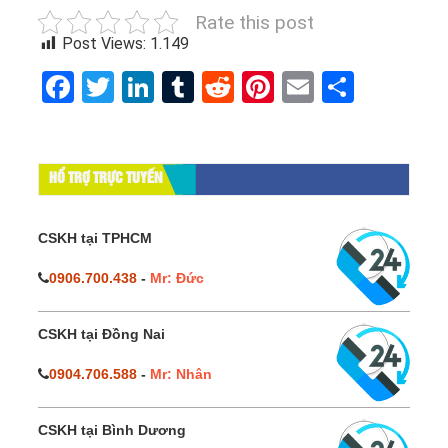
Rate this post
Post Views:
1.149
Facebook
Twitter
LinkedIn
Tumblr
Reddit
Pinterest
Email
Share
HỔ TRỢ TRỰC TUYẾN
CSKH tại TPHCM
0906.700.438
-
Mr: Đức
CSKH tại Đồng Nai
0904.706.588
-
Mr: Nhân
CSKH tại Bình Dương