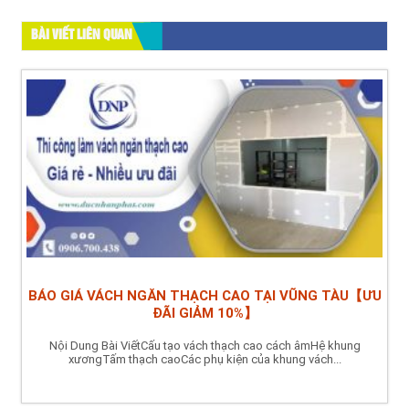
BÀI VIẾT LIÊN QUAN
BÁO GIÁ VÁCH NGĂN THẠCH CAO TẠI VŨNG TÀU【ƯU
ĐÃI GIẢM 10%】
Nội Dung Bài ViếtCấu tạo vách thạch cao cách âmHệ khung
xươngTấm thạch caoCác phụ kiện của khung vách...