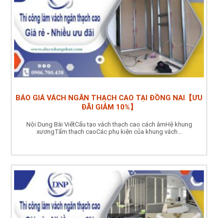
BÁO GIÁ VÁCH NGĂN THẠCH CAO TẠI ĐỒNG NAI【ƯU
ĐÃI GIẢM 10%】
Nội Dung Bài ViếtCấu tạo vách thạch cao cách âmHệ khung
xươngTấm thạch caoCác phụ kiện của khung vách...