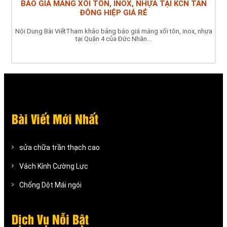
BÁO GIÁ MÁNG XỐI TÔN, INOX, NHỰA TẠI KCN TÂN
ĐÔNG HIỆP GIÁ RẺ
Nội Dung Bài ViếtTham khảo bảng báo giá máng xối tôn, inox, nhựa
tại Quận 4 của Đức Nhân...
Bài Viết Mới Nhất
sửa chữa trần thạch cao
Vách Kính Cường Lực
Chống Dột Mái ngói
Dịch Vụ Nỗi Bật