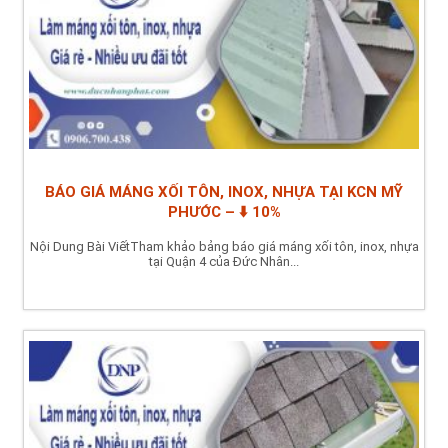
BÁO GIÁ MÁNG XỐI TÔN, INOX, NHỰA TẠI KCN MỸ
PHƯỚC – ⬇️ 10%
Nội Dung Bài ViếtTham khảo bảng báo giá máng xối tôn, inox, nhựa
tại Quận 4 của Đức Nhân...