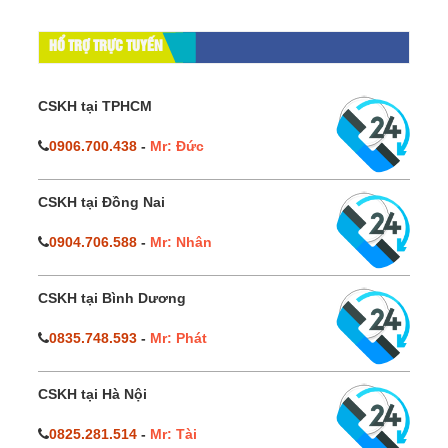
HỔ TRỢ TRỰC TUYẾN
CSKH tại TPHCM
0906.700.438
-
Mr: Đức
CSKH tại Đồng Nai
0904.706.588
-
Mr: Nhân
CSKH tại Bình Dương
0835.748.593
-
Mr: Phát
CSKH tại Hà Nội
0825.281.514
-
Mr: Tài