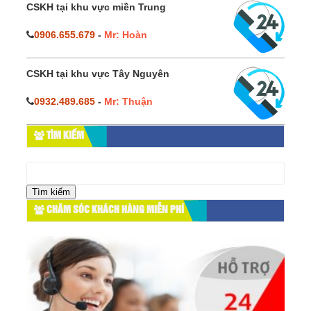
CSKH tại khu vực miền Trung
0906.655.679
-
Mr: Hoàn
CSKH tại khu vực Tây Nguyên
0932.489.685
-
Mr: Thuận
TÌM KIẾM
Tìm
kiếm
cho:
CHĂM SÓC KHÁCH HÀNG MIỄN PHÍ