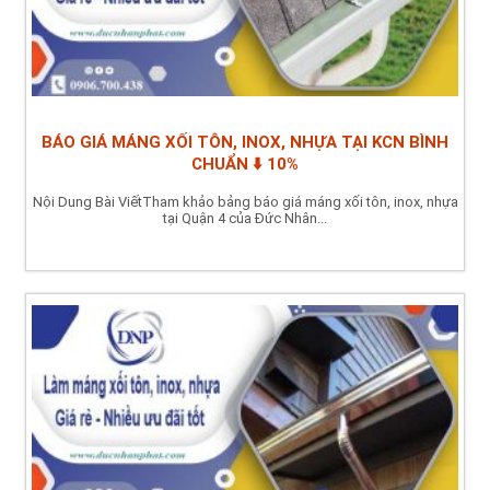
BÁO GIÁ MÁNG XỐI TÔN, INOX, NHỰA TẠI KCN BÌNH
CHUẨN ⬇️ 10%
Nội Dung Bài ViếtTham khảo bảng báo giá máng xối tôn, inox, nhựa
tại Quận 4 của Đức Nhân...